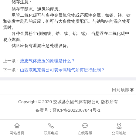
储存注意：
储存于阴凉、通风的库房。
尽管二氧化碳可与多种金属氧化物或还原性金属，如铝、镁、钛
和锆发生剧烈的反应，但可与大多数物质配伍。与钠和钾的混合物受
震时。
各种金属粉尘(例如镁、锆、钛、铝、锰)：当悬浮在二氧化碳中
易点燃而。
储区应备有泄漏应急处理设备。
上一条：
液态气体液压的原理是什么？
下一条：
山西液氮充装公司表示高纯气如何进行配制？
回到顶部
Copyright © 2020 交城县永固气体有限公司 版权所有
备案号：晋ICP备2022007844号-1
网站首页
联系电话
在线客服
公司地址