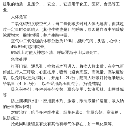
提取的物质，且廉价、、安全、。它适用于化工、医药、食品等工
业。
人体危害：
二氧化碳密度较空气大，当二氧化碳少时对人体无危害，但其超
过一定量时会影响人（其他生物也是）的呼吸，原因是血液中的碳酸
浓度增大，酸性增强，并产生酸中毒。
空气中二氧化碳的体积分数为1%时，感到气闷，头昏，心悸；
4%-5%时感到眩晕。
6%以上时使人神志不清、呼吸逐渐停止以致死亡。
急救处理：
打开门窗、通风孔，抢救者才可进入。将病人救出后，在空气新
鲜处进行人工呼吸，心脏按摩，吸氧（避免高压、高流量、高浓度给
氧，以免呼吸更为抑制），开始1～2L/分，随病人呼吸好转逐渐增大
给氧量（4--5L/分），以至采用高压氧治疗。(好是纯氧)
吸入兴奋剂：多种兴奋剂交替、联合使用，如洛贝林、山梗菜碱
等
防止脑和肺水肿：应用脱水剂、激素，限制液量和速度，吸入钠
的份量亦应限制
对症治疗：给予多种维生素、细胞色素C、能量合剂、高渗糖，
以防感染
抢救同时要留意有没有其他有毒气体存在，如一氧化碳等。