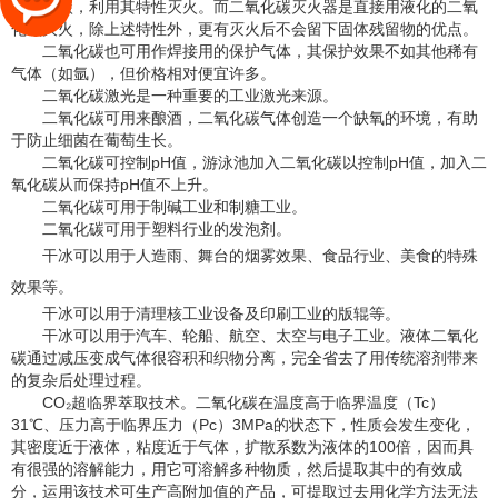
二氧化碳，利用其特性灭火。而二氧化碳灭火器是直接用液化的二氧
化碳灭火，除上述特性外，更有灭火后不会留下固体残留物的优点。
二氧化碳也可用作焊接用的保护气体，其保护效果不如其他稀有
气体（如氩），但价格相对便宜许多。
二氧化碳激光是一种重要的工业激光来源。
二氧化碳可用来酿酒，二氧化碳气体创造一个缺氧的环境，有助
于防止细菌在葡萄生长。
二氧化碳可控制pH值，游泳池加入二氧化碳以控制pH值，加入二
氧化碳从而保持pH值不上升。
二氧化碳可用于制碱工业和制糖工业。
二氧化碳可用于塑料行业的发泡剂。
干冰
可以用于人造雨、舞台的烟雾效果、食品行业、美食的特殊
效果等。
干冰可以用于清理核工业设备及印刷工业的版辊等。
干冰可以用于汽车、轮船、航空、太空与电子工业。液体二氧化
碳通过减压变成气体很容积和织物分离，完全省去了用传统溶剂带来
的复杂后处理过程。
CO₂超临界萃取技术。二氧化碳在温度高于临界温度（Tc）
31℃、压力高于临界压力（Pc）3MPa的状态下，性质会发生变化，
其密度近于液体，粘度近于气体，扩散系数为液体的100倍，因而具
有很强的溶解能力，用它可溶解多种物质，然后提取其中的有效成
分，运用该技术可生产高附加值的产品，可提取过去用化学方法无法