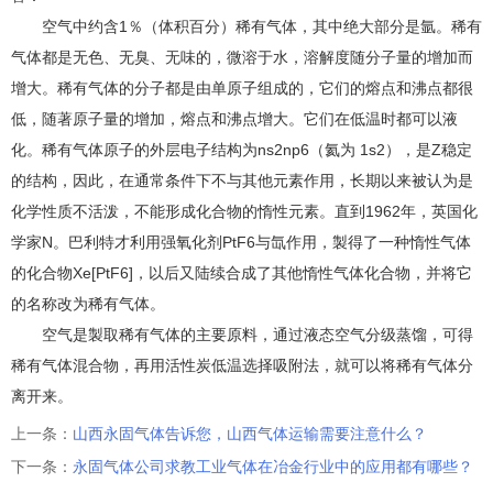
空气中约含1％（体积百分）稀有气体，其中绝大部分是氩。稀有
气体都是无色、无臭、无味的，微溶于水，溶解度随分子量的增加而
增大。稀有气体的分子都是由单原子组成的，它们的熔点和沸点都很
低，随著原子量的增加，熔点和沸点增大。它们在低温时都可以液
化。稀有气体原子的外层电子结构为ns2np6（氦为 1s2），是Z稳定
的结构，因此，在通常条件下不与其他元素作用，长期以来被认为是
化学性质不活泼，不能形成化合物的惰性元素。直到1962年，英国化
学家N。巴利特才利用强氧化剂PtF6与氙作用，製得了一种惰性气体
的化合物Xe[PtF6]，以后又陆续合成了其他惰性气体化合物，并将它
的名称改为稀有气体。
空气是製取稀有气体的主要原料，通过液态空气分级蒸馏，可得
稀有气体混合物，再用活性炭低温选择吸附法，就可以将稀有气体分
离开来。
上一条：
山西永固气体告诉您，山西气体运输需要注意什么？
下一条：
永固气体公司求教工业气体在冶金行业中的应用都有哪些？