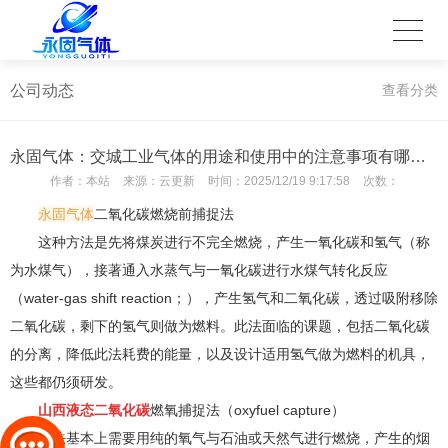
公司动态
查看分类
永固气体：交城工业气体的用途和使用中的注意事项有哪些？
作者：
本站
来源：
云更新
时间：
2025/12/19 9:17:58
次数：
永固气体
二氧化碳燃烧前捕捉法
这种方法是先将煤炭进行不完全燃烧，产生一氧化碳和氢气（称
为水煤气），接著通入水蒸气与一氧化碳进行水煤气转化反应
（water-gas shift reaction；），产生氢气和二氧化碳，透过吸附移除
二氧化碳，剩下的氢气则做为燃料。此法面临的课题，包括二氧化碳
的分离，降低此法耗费的能量，以及设计适用氢气做为燃料的机具，
这些都仍须研发。
山西液态二氧化碳
燃氧捕捉法（oxyfuel capture）
此法基本上需要用纯的氧气与石油或天然气进行燃烧，产生的烟