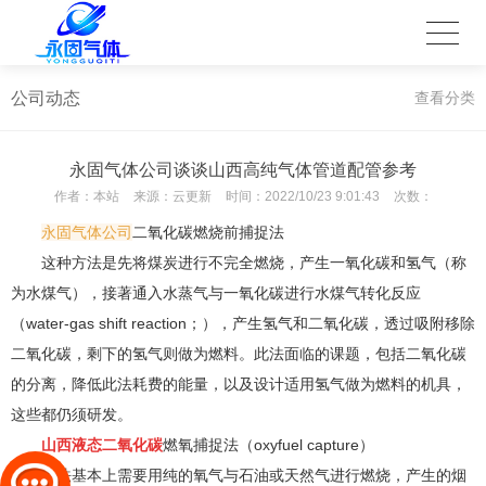
公司动态
查看分类
永固气体公司谈谈山西高纯气体管道配管参考
作者：
本站
来源：
云更新
时间：
2022/10/23 9:01:43
次数：
永固气体公司
二氧化碳燃烧前捕捉法
这种方法是先将煤炭进行不完全燃烧，产生一氧化碳和氢气（称
为水煤气），接著通入水蒸气与一氧化碳进行水煤气转化反应
（water-gas shift reaction；），产生氢气和二氧化碳，透过吸附移除
二氧化碳，剩下的氢气则做为燃料。此法面临的课题，包括二氧化碳
的分离，降低此法耗费的能量，以及设计适用氢气做为燃料的机具，
这些都仍须研发。
山西液态二氧化碳
燃氧捕捉法（oxyfuel capture）
此法基本上需要用纯的氧气与石油或天然气进行燃烧，产生的烟