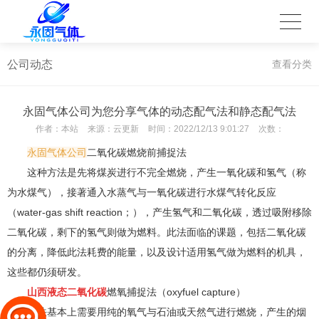
公司动态
查看分类
永固气体公司为您分享气体的动态配气法和静态配气法
作者：
本站
来源：
云更新
时间：
2022/12/13 9:01:27
次数：
永固气体公司
二氧化碳燃烧前捕捉法
这种方法是先将煤炭进行不完全燃烧，产生一氧化碳和氢气（称
为水煤气），接著通入水蒸气与一氧化碳进行水煤气转化反应
（water-gas shift reaction；），产生氢气和二氧化碳，透过吸附移除
二氧化碳，剩下的氢气则做为燃料。此法面临的课题，包括二氧化碳
的分离，降低此法耗费的能量，以及设计适用氢气做为燃料的机具，
这些都仍须研发。
山西液态二氧化碳
燃氧捕捉法（oxyfuel capture）
此法基本上需要用纯的氧气与石油或天然气进行燃烧，产生的烟